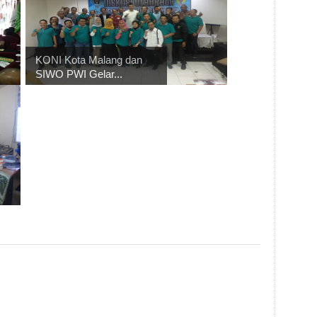
KONI Kota Malang dan
SIWO PWI Gelar...