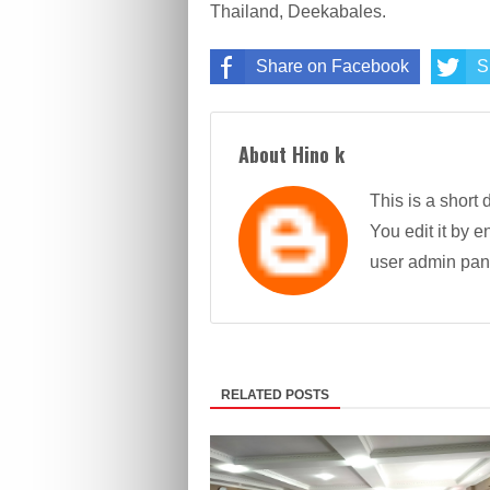
Thailand, Deekabales.
Share on Facebook
S
About Hino k
This is a short 
You edit it by en
user admin pan
RELATED POSTS