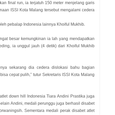
an final run, ia terjatuh 150 meter menjelang garis
p binaan ISSI Kota Malang tersebut mengalami cedera
oleh pebalap Indonesia lainnya Khoiful Mukhib.
sangat besar kemungkinan ia lah yang mendapatkan
ding, ia unggul jauh (4 detik) dari Khoiful Mukhib
sinya sekarang dia cedera dislokasi bahu bagian
sa cepat pulih," tutur Sekretaris ISSI Kota Malang
let down hill Indonesia Tiara Andini Prastika juga
ain Andini, medali perunggu juga berhasil disabet
orwaningsih. Sementara medali perak disabet atlet