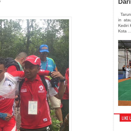
Dar
G
Tarung
in atau
Kediri
Kota ..
LIKE 