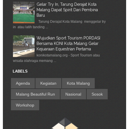
Gelar Try In, Tarung Derajat Kota
Malang Dapat Spirit Dari Pembina
Baru
Tarung Derajat Kota Malang menggelar try
in atau latih tanding ...
Wujudkan Sport Tourism PORDASI
Bersama KONI Kota Malang Gelar
Kejuaraan Equestrian Pertama
konikotamalang.org - Sport Tourism atau
wisata olahraga memang ...
LABELS
Agenda
Kegiatan
Kota Malang
Malang Beautiful Run
Nasional
Sosok
Workshop