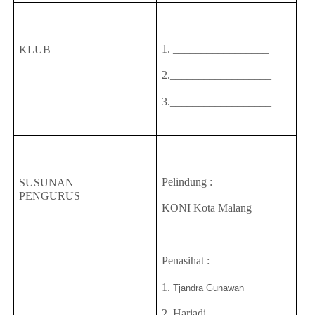
1. _________________
KLUB
2.__________________
3.__________________
Pelindung :
SUSUNAN
PENGURUS
KONI Kota Malang
Penasihat :
1.
Tjandra Gunawan
2. Hariadi