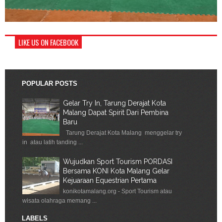
LIKE US ON FACEBOOK
POPULAR POSTS
Gelar Try In, Tarung Derajat Kota
Malang Dapat Spirit Dari Pembina
Baru
Tarung Derajat Kota Malang menggelar try
in atau latih tanding ...
Wujudkan Sport Tourism PORDASI
Bersama KONI Kota Malang Gelar
Kejuaraan Equestrian Pertama
konikotamalang.org - Sport Tourism atau
wisata olahraga memang ...
LABELS