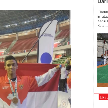
Dar
Tarung
in atau
Kediri
Kota ..
LIKE 