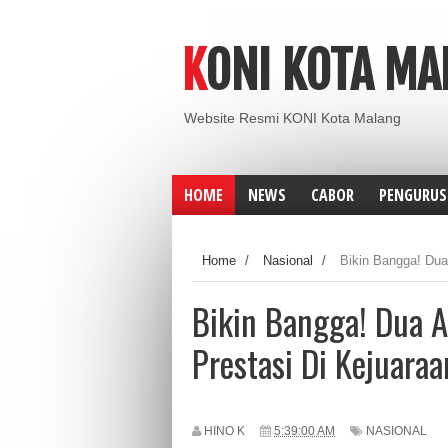
KONI KOTA M
Website Resmi KONI Kota Malang
HOME
NEWS
CABOR
PENGURUS
Home
/
Nasional
/
Bikin Bangga! Dua
Bikin Bangga! Dua A
Prestasi Di Kejuaraa
HINO K
5:39:00 AM
NASIONAL