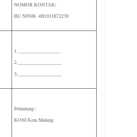
NOMOR KONTAK:
BU NINIK -081931872259
1. _________________
2.__________________
3.__________________
Pelindung :
US
KONI Kota Malang