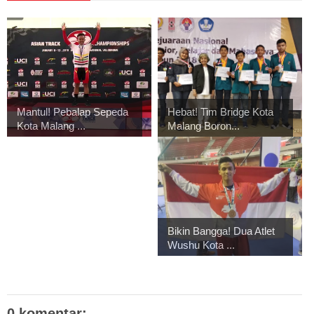
Mantul! Pebalap Sepeda
Hebat! Tim Bridge Kota
Kota Malang ...
Malang Boron...
Bikin Bangga! Dua Atlet
Wushu Kota ...
0 komentar: