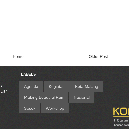
Home
Older Post
LABELS
jat
Agenda
Kegiatan
Kota Malang
 Dari
Malang Beautiful Run
Nasional
g
Sosok
Workshop