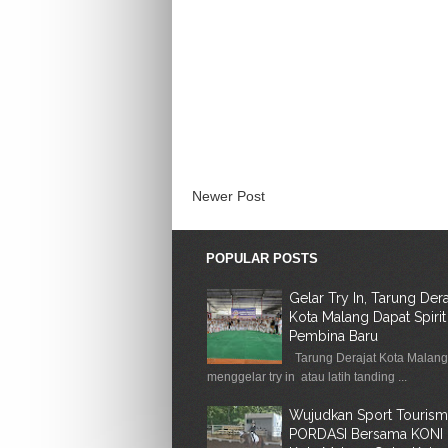
Newer Post
POPULAR POSTS
Gelar Try In, Tarung Dera
Kota Malang Dapat Spirit
Pembina Baru
Tarung Derajat Kota Malan
menggelar try in atau latih tanding ...
Wujudkan Sport Tourism
PORDASI Bersama KONI