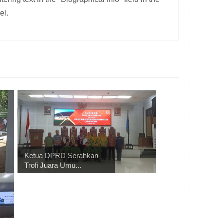
el.
Ketua DPRD Serahkan
Trofi Juara Umu...