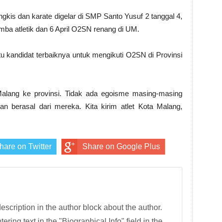
ngkis dan karate digelar di SMP Santo Yusuf 2 tanggal 4,
omba atletik dan 6 April O2SN renang di UM.
 kandidat terbaiknya untuk mengikuti O2SN di Provinsi
 Malang ke provinsi. Tidak ada egoisme masing-masing
 berasal dari mereka. Kita kirim atlet Kota Malang,
hare on Twitter
Share on Google Plus
description in the author block about the author.
tering text in the "Biographical Info" field in the