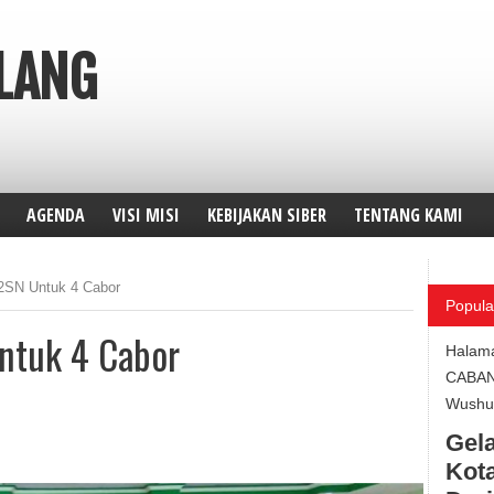
ALANG
AGENDA
VISI MISI
KEBIJAKAN SIBER
TENTANG KAMI
02SN Untuk 4 Cabor
Popula
Untuk 4 Cabor
Halam
CABA
Wushu 
Gela
Kota