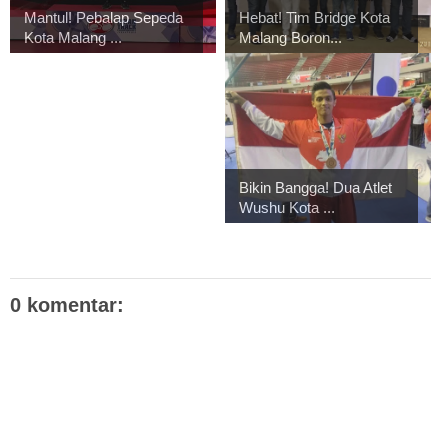
Mantul! Pebalap Sepeda
Hebat! Tim Bridge Kota
Kota Malang ...
Malang Boron...
Bikin Bangga! Dua Atlet
Wushu Kota ...
0 komentar: