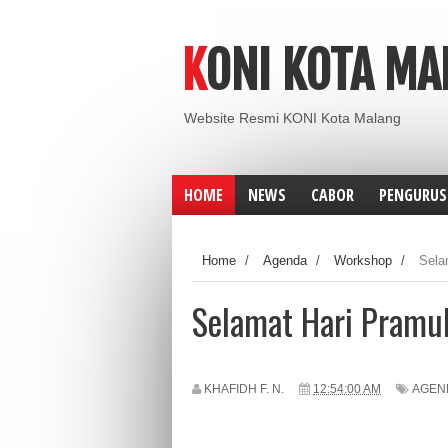
KONI KOTA M
Website Resmi KONI Kota Malang
HOME
NEWS
CABOR
PENGURUS
Home
/
Agenda
/
Workshop
/
Sela
Selamat Hari Pramuk
KHAFIDH F. N.
12:54:00 AM
AGEN