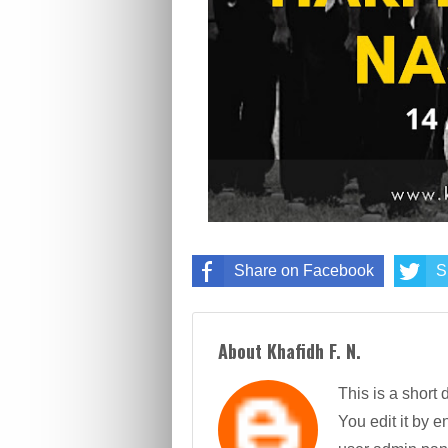
Share on Facebook
S
About Khafidh F. N.
This is a short 
You edit it by en