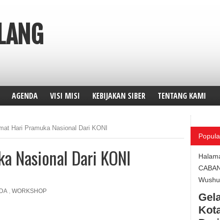
ALANG
AGENDA
VISI MISI
KEBIJAKAN SIBER
TENTANG KAMI
mat Hari Pramuka Nasional Dari KONI
Popula
a Nasional Dari KONI
Halam
CABA
Wushu 
DA
,
WORKSHOP
Gela
Kota