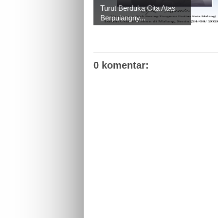
Turut Berduka Cita Atas
Berpulangny...
0 komentar: