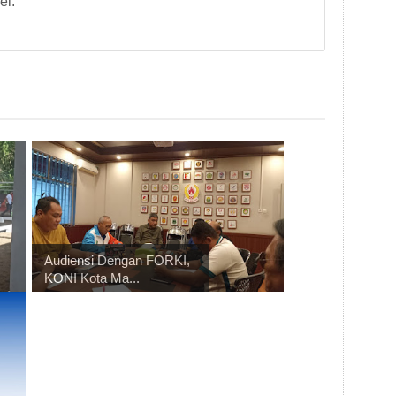
el.
Audiensi Dengan FORKI,
KONI Kota Ma...