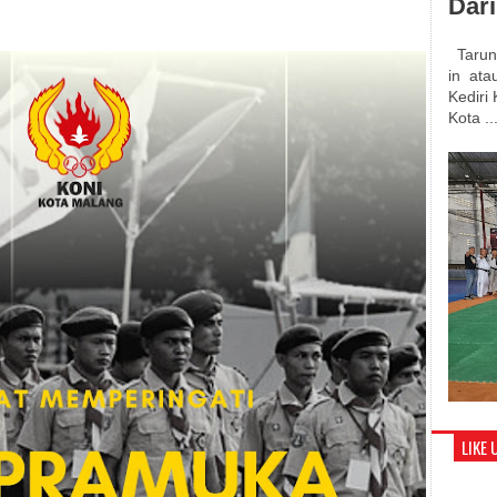
Dar
Tarung
in atau
Kediri
Kota ..
LIKE 