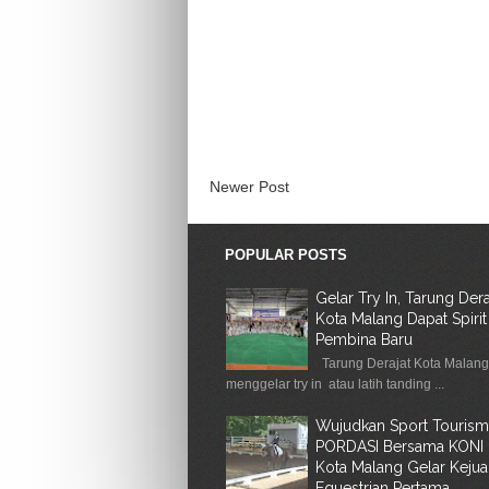
Newer Post
POPULAR POSTS
Gelar Try In, Tarung Dera
Kota Malang Dapat Spirit
Pembina Baru
Tarung Derajat Kota Malan
menggelar try in atau latih tanding ...
Wujudkan Sport Tourism
PORDASI Bersama KONI
Kota Malang Gelar Kejua
Equestrian Pertama